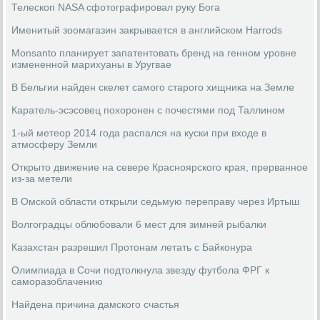
Телескоп NASA сфотографировал руку Бога
Именитый зоомагазин закрывается в английском Harrods
Monsanto планирует запатентовать бренд на генном уровне
измененной марихуаны в Уругвае
В Бельгии найден скелет самого старого хищника на Земле
Каратель-эсэсовец похоронен с почестями под Таллином
1-ый метеор 2014 года распался на куски при входе в
атмосферу Земли
Открыто движение на севере Красноярского края, прерванное
из-за метели
В Омской области открыли седьмую переправу через Иртыш
Волгоградцы облюбовали 6 мест для зимней рыбалки
Казахстан разрешил Протонам летать с Байконура
Олимпиада в Сочи подтолкнула звезду футбола ФРГ к
саморазоблачению
Найдена причина дамского счастья