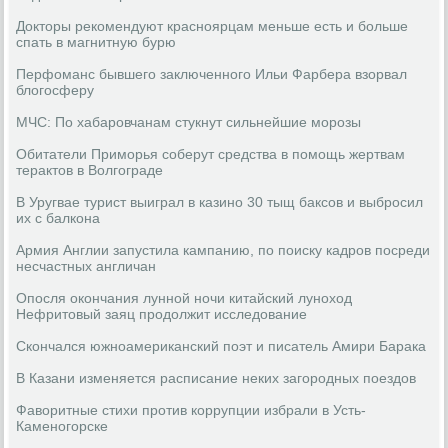
Докторы рекомендуют красноярцам меньше есть и больше
спать в магнитную бурю
Перфоманс бывшего заключенного Ильи Фарбера взорвал
блогосферу
МЧС: По хабаровчанам стукнут сильнейшие морозы
Обитатели Приморья соберут средства в помощь жертвам
терактов в Волгограде
В Уругвае турист выиграл в казино 30 тыщ баксов и выбросил
их с балкона
Армия Англии запустила кампанию, по поиску кадров посреди
несчастных англичан
Опосля окончания лунной ночи китайский луноход
Нефритовый заяц продолжит исследование
Скончался южноамериканский поэт и писатель Амири Барака
В Казани изменяется расписание неких загородных поездов
Фаворитные стихи против коррупции избрали в Усть-
Каменогорске