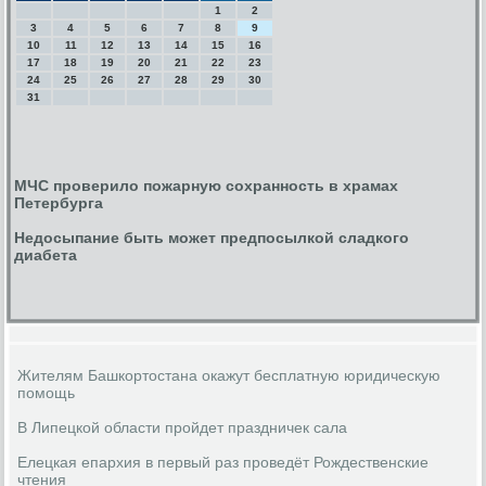
1
2
3
4
5
6
7
8
9
10
11
12
13
14
15
16
17
18
19
20
21
22
23
24
25
26
27
28
29
30
31
МЧС проверило пожарную сохранность в храмах
Петербурга
Недосыпание быть может предпосылкой сладкого
диабета
Жителям Башкортостана окажут бесплатную юридическую
помощь
В Липецкой области пройдет праздничек сала
Елецкая епархия в первый раз проведёт Рождественские
чтения