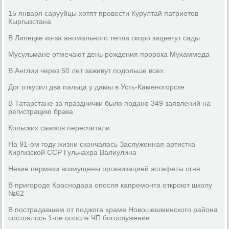
15 января сарууйцы хотят провести Курултай патриотов
Кыргызстана
В Липецке из-за аномального тепла скоро зацветут сады
Мусульмане отмечают день рождения пророка Мухаммеда
В Англии через 50 лет заживут подольше всех
Дог откусил два пальца у дамы в Усть-Каменогорске
В Татарстане за празднички было подано 349 заявлений на
регистрацию брака
Кольских саамов пересчитали
На 91-ом году жизни скончалась Заслуженная артистка
Киргизской ССР Гульчахра Валиулина
Некие пермяки возмущены организацией эстафеты огня
В пригороде Краснодара опосля капремонта откроют школу
№62
В пострадавшем от поджога храме Новошешминского района
состоялось 1-ое опосля ЧП богослужение