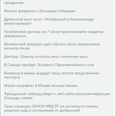
празднички
Мелкие фавориты с большими победами
Древесный мост на ул. Октябрьской в Калининграде
реконструируют
Челябинские доктора на 7 часов приостановили сердечко
заводчанина
Ватиканский экзорцист дает обучать юных священников
изгонять бесов
Докторы: Шарону осталось жить считанные часы
В Самаре пройдет Эстафета Паралимпийского огня
Выигрыш в казино выдадут лишь опосля предъявления
паспорта
Мэрия лицезреет в Москве меньше машин
Французский таблоид уберет с веб-сайта компрометирующие
Олланда снимки
Трое служащих ОБНОН МВД РТ не достигнули отмены
решения суда о отстранении от должностей