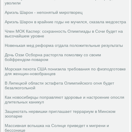
уволили
Ариэль Шарон - непонятый миротворец
Ариэль Шарон в крайние годы не мучился, сказала медсестра
Член МОК Каспер: сохранность Олимпиады в Сочи будет на
высочайшем уровне
Новенькая мед реформа отдала положительные результаты
Дочь Оззи Осборна расторгла помолвку со своим
бойфрендом-поваром
Морская пехота США понизила требования по физподготовке
для женщин-новобранцев
В Липецкой области эстафета Олимпийского огня будет
безалкогольной
Как новосибирцы поправляют здоровье и настроение опосля
длительных каникул
Защекотать нервишки приглашает террариум в Минском
зоопарке
Массивная вспышка на Солнце приведет к мигрени и
бессонице