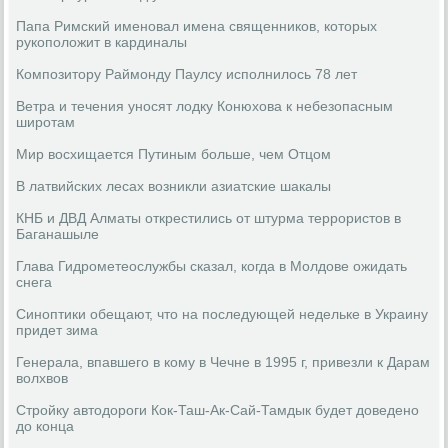
Папа Римский именовал имена священников, которых
рукоположит в кардиналы
Композитору Раймонду Паулсу исполнилось 78 лет
Ветра и течения уносят лодку Конюхова к небезопасным
широтам
Мир восхищается Путиным больше, чем Отцом
В латвийских лесах возникли азиатские шакалы
КНБ и ДВД Алматы открестились от штурма террористов в
Баганашыле
Глава Гидрометеослужбы сказал, когда в Молдове ожидать
снега
Синоптики обещают, что на последующей недельке в Украину
придет зима
Генерала, впавшего в кому в Чечне в 1995 г, привезли к Дарам
волхвов
Стройку автодороги Кок-Таш-Ак-Сай-Тамдык будет доведено
до конца