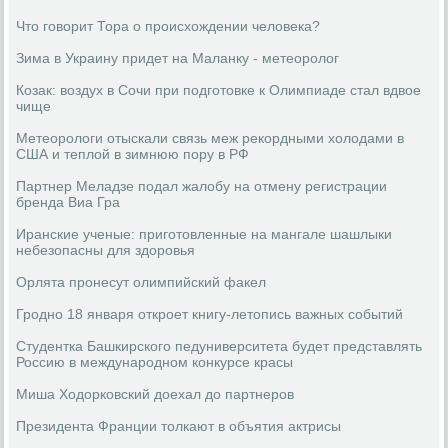
Что говорит Тора о происхождении человека?
Зима в Украину придет на Маланку - метеоролог
Козак: воздух в Сочи при подготовке к Олимпиаде стал вдвое
чище
Метеорологи отыскали связь меж рекордными холодами в
США и теплой в зимнюю пору в РФ
Партнер Меладзе подал жалобу на отмену регистрации
бренда Виа Гра
Иранские ученые: приготовленные на мангале шашлыки
небезопасны для здоровья
Орлята пронесут олимпийский факел
Гродно 18 января откроет книгу-летопись важных событий
Студентка Башкирского педуниверситета будет представлять
Россию в международном конкурсе красы
Миша Ходорковский доехал до партнеров
Президента Франции толкают в объятия актрисы