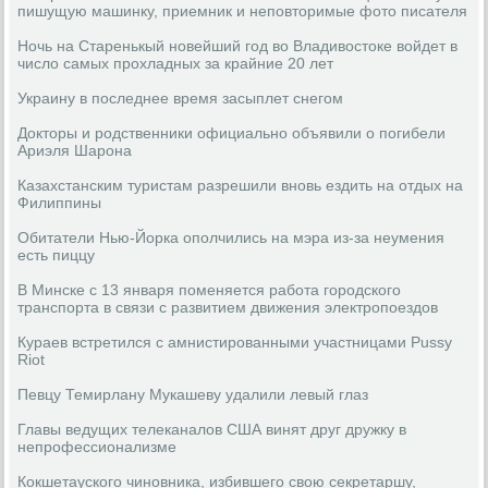
пишущую машинку, приемник и неповторимые фото писателя
Ночь на Старенькый новейший год во Владивостоке войдет в
число самых прохладных за крайние 20 лет
Украину в последнее время засыплет снегом
Докторы и родственники официально объявили о погибели
Ариэля Шарона
Казахстанским туристам разрешили вновь ездить на отдых на
Филиппины
Обитатели Нью-Йорка ополчились на мэра из-за неумения
есть пиццу
В Минске с 13 января поменяется работа городского
транспорта в связи с развитием движения электропоездов
Кураев встретился c амнистированными участницами Pussy
Riot
Певцу Темирлану Мукашеву удалили левый глаз
Главы ведущих телеканалов США винят друг дружку в
непрофессионализме
Кокшетауского чиновника, избившего свою секретаршу,