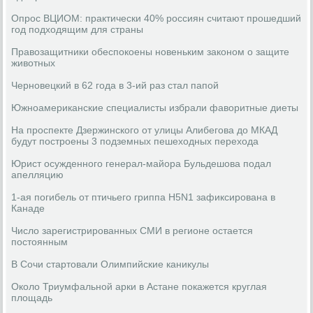
Опрос ВЦИОМ: практически 40% россиян считают прошедший
год подходящим для страны
Правозащитники обеспокоены новеньким законом о защите
животных
Черновецкий в 62 года в 3-ий раз стал папой
Южноамериканские специалисты избрали фаворитные диеты
На проспекте Дзержинского от улицы Алибегова до МКАД
будут построены 3 подземных пешеходных перехода
Юрист осужденного генерал-майора Бульдешова подал
апелляцию
1-ая погибель от птичьего гриппа H5N1 зафиксирована в
Канаде
Число зарегистрированных СМИ в регионе остается
постоянным
В Сочи стартовали Олимпийские каникулы
Около Триумфальной арки в Астане покажется круглая
площадь