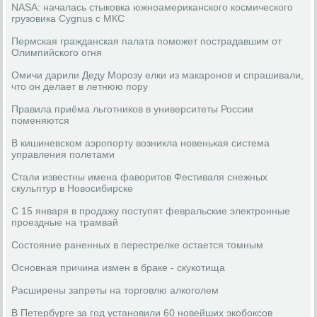
NASA: началась стыковка южноамериканского космического
грузовика Cygnus с МКС
Пермская гражданская палата поможет пострадавшим от
Олимпийского огня
Омичи дарили Деду Морозу елки из макаронов и спрашивали,
что он делает в летнюю пору
Правила приёма льготников в университеты России
поменяются
В кишиневском аэропорту возникла новенькая система
управления полетами
Стали известны имена фаворитов Фестиваля снежных
скульптур в Новосибирске
С 15 января в продажу поступят февральские электронные
проездные на трамвай
Состояние раненных в перестрелке остается томным
Основная причина измен в браке - скукотища
Расширены запреты на торговлю алкоголем
В Петербурге за год установили 60 новейших экобоксов