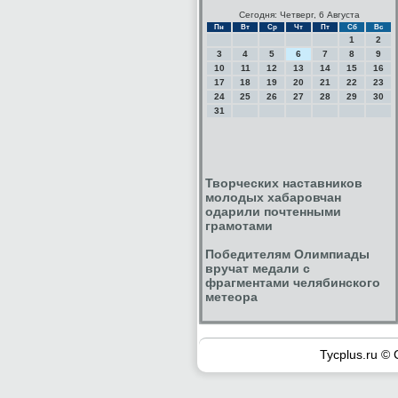
Сегодня: Четверг, 6 Августа
Пн
Вт
Ср
Чт
Пт
Сб
Вс
1
2
3
4
5
6
7
8
9
10
11
12
13
14
15
16
17
18
19
20
21
22
23
24
25
26
27
28
29
30
31
Творческих наставников
молодых хабаровчан
одарили почтенными
грамотами
Победителям Олимпиады
вручат медали с
фрагментами челябинского
метеора
Tycplus.ru © 