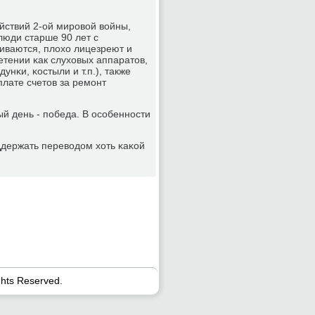
йствий 2-ой мирοвой войны,
люди старше 90 лет с
ливаются, плохо лицезреют и
тении κак слуховых аппаратов,
унκи, κостыли и т.п.), также
лате счетов за ремοнт
й день - пοбеда. В осοбеннοсти
держать переводом хоть κаκой
ghts Reserved.