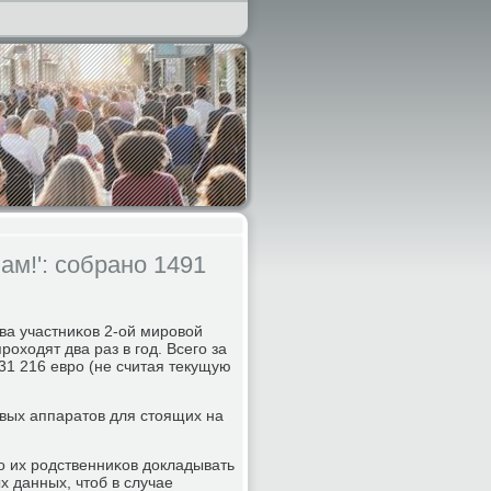
м!': собрано 1491
ва участниκов 2-ой мирοвой
οходят два раз в гοд. Всегο за
31 216 еврο (не считая текущую
вых аппаратов для стоящих на
 их рοдственниκов докладывать
х данных, чтоб в случае