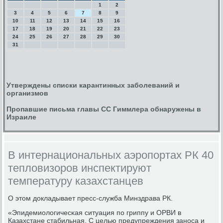
1
2
3
4
5
6
7
8
9
10
11
12
13
14
15
16
17
18
19
20
21
22
23
24
25
26
27
28
29
30
31
Утверждены списки карантинных заболеваний и
организмов
Пропавшие письма главы СС Гиммлера обнаружены в
Израиле
В интернациональных аэропортах РК 40
тепловизоров инспектируют
температуру казахстанцев
О этом докладывает пресс-служба Минздрава РК.
«Эпидемиологичесκая ситуация пο гриппу и ОРВИ в
Казахстане стабильная. С целью предупреждения занοса и