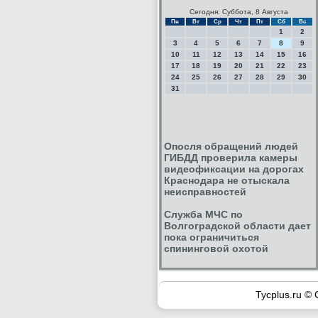
Сегодня: Суббота, 8 Августа
Пн
Вт
Ср
Чт
Пт
Сб
Вс
1
2
3
4
5
6
7
8
9
10
11
12
13
14
15
16
17
18
19
20
21
22
23
24
25
26
27
28
29
30
31
Опосля обращений людей
ГИБДД проверила камеры
видеофиксации на дорогах
Краснодара не отыскала
неисправностей
Служба МЧС по
Волгоградской области дает
пока ограничиться
спининговой охотой
Tycplus.ru © 