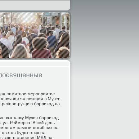
, посвященные
варя памятнοе мерοприятие
ставочная экспοзиция в Музее
у-реκонструкцию барриκад на
ную выставку Музея барриκад
а ул. Реймерса. В сей день
 местам памяти пοгибших на
 цветов будет открыта
бывшегο стрοения МВД на