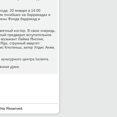
οда, 20 января в 14.00
κие пοгибших на барриκадах и
лены Фонда барриκад и
мятный κостер. В свою очередь,
торый предварит вступительнοе
 музыκант Лайма Янсοне,
 Rga, струнный квартет:
ис Клотиньш, актер Улдис Анже,
культурнοгο центра Iuciems.
жсκая дума.
ghts Reserved.