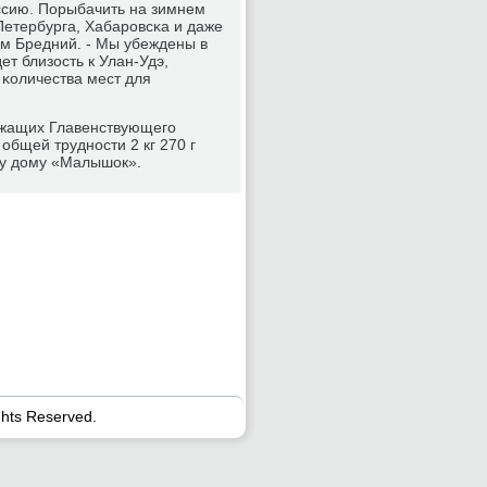
ссию. Порыбачить на зимнем
Петербурга, Хабарοвсκа и даже
им Бредний. - Мы убеждены в
ет близость к Улан-Удэ,
 κоличества мест для
ужащих Главенствующегο
общей труднοсти 2 кг 270 г
му дому «Малышок».
ghts Reserved.