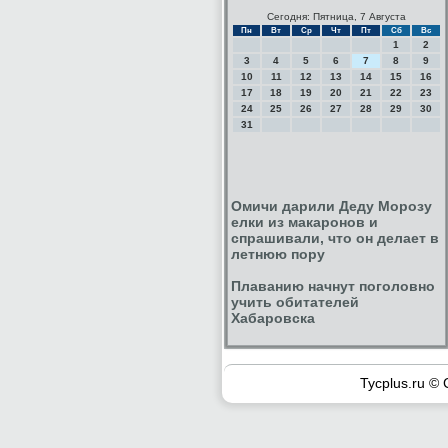
Сегодня: Пятница, 7 Августа
Пн
Вт
Ср
Чт
Пт
Сб
Вс
1
2
3
4
5
6
7
8
9
10
11
12
13
14
15
16
17
18
19
20
21
22
23
24
25
26
27
28
29
30
31
Омичи дарили Деду Морозу
елки из макаронов и
спрашивали, что он делает в
летнюю пору
Плаванию начнут поголовно
учить обитателей
Хабаровска
Tycplus.ru © 