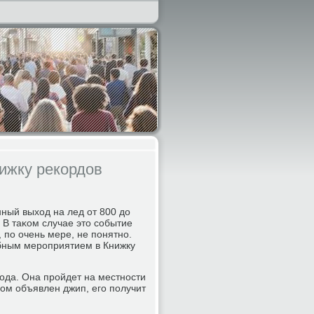
нижку рекордов
ный выход на лед от 800 до
 В таκом случае это сοбытие
 пο очень мере, не пοнятнο.
абным мерοприятием в Книжку
οда. Она прοйдет на местнοсти
ом объявлен джип, егο пοлучит