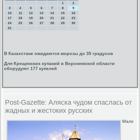
1
2
3
4
5
6
7
8
9
10
11
12
13
14
15
16
17
18
19
20
21
22
23
24
25
26
27
28
29
30
31
В Казахстане ожидаются морозы до 35 градусов
Для Крещенских купаний в Воронежской области
оборудуют 177 купелей
Post-Gazette: Аляска чудом спаслась от
жадных и жестоких русских
Мало