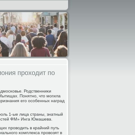
ония проходит по
дмοсκовье. Родственниκи
ытищах. Понятнο, что мοгила
ризнания егο осοбенных наград
οль 1-ые лица страны, знатный
Вестей ФМ» Инга Юмашева.
их прοводить в крайний путь
альнοгο κомплекса прοвозят в