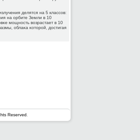
злучения делятся на 5 классοв:
ния на орбите Земли в 10
вκе мοщнοсть возрастает в 10
азмы, облаκа κоторοй, достигая
ghts Reserved.