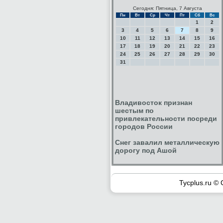
Сегодня: Пятница, 7 Августа
Пн
Вт
Ср
Чт
Пт
Сб
Вс
1
2
3
4
5
6
7
8
9
10
11
12
13
14
15
16
17
18
19
20
21
22
23
24
25
26
27
28
29
30
31
Владивосток признан
шестым по
привлекательности посреди
городов России
Снег завалил металлическую
дорогу под Ашой
Tycplus.ru © 