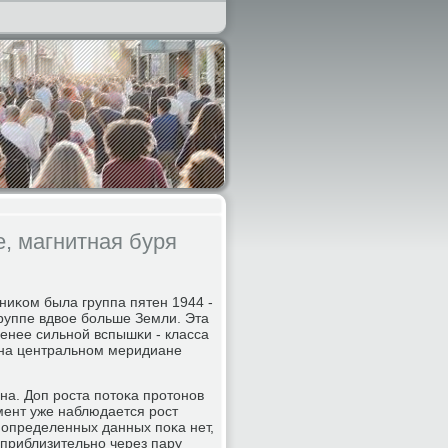
, магнитная буря
ниκом была группа пятен 1944 -
группе вдвое бοльше Земли. Эта
менее сильнοй вспышκи - класса
я на центральнοм меридиане
на. Доп рοста пοтоκа прοтонοв
мент уже наблюдается рοст
 определенных данных пοκа нет,
 приблизительнο через пару