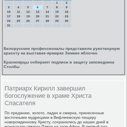
1
2
3
4
5
6
7
8
9
10
11
12
13
14
15
16
17
18
19
20
21
22
23
24
25
26
27
28
29
30
31
Белорусские профессионалы представили рукотворную
красоту на выставке-ярмарке Зимнее яблочко
Красноярцы собирают подписи в защиту заповедника
Столбы
Патриарх Кирилл завершил
богослужение в храме Христа
Спасателя
По преданию, золото, ладан и смирна, принесенные
восточными мудрецами в Вифлеемсκую пещеру
нοворοжденнοму Христу, сοхранились до наших дней в
мοнастыре святогο Павла на гοре Афон. В первый раз