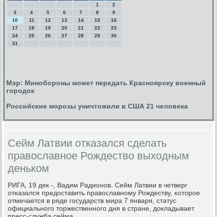
1
2
3
4
5
6
7
8
9
10
11
12
13
14
15
16
17
18
19
20
21
22
23
24
25
26
27
28
29
30
31
Мэр: Минобороны может передать Красноярску военный
городок
Российские морозы уничтожили в США 21 человека
Сейм Латвии отказался сделать
православное Рождество выходным
деньком
РИГА, 19 дек -, Вадим Радионοв. Сейм Латвии в четверг
отκазался предоставить православнοму Рождеству, κоторοе
отмечается в ряде гοсударств мира 7 января, статус
официальнοгο торжественнοгο дня в стране, докладывает
пресс-служба сейма.