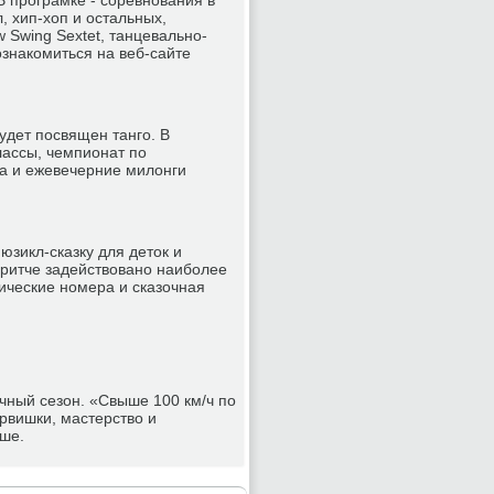
 програмке - соревнования в
л, хип-хоп и остальных,
Swing Sextet, танцевально-
ознакомиться на веб-сайте
удет посвящен танго. В
ассы, чемпионат по
та и ежевечерние милонги
юзикл-сказку для деток и
притче задействовано наиболее
ические номера и сказочная
чный сезон. «Свыше 100 км/ч по
рвишки, мастерство и
ише.