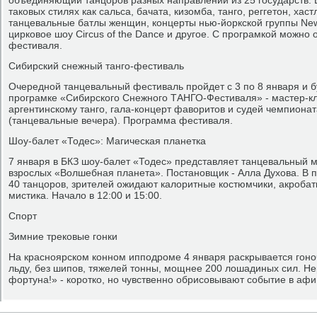
объединяющий танцоров разных направлений из 25 государств. В
таковых стилях как сальса, бачата, кизомба, танго, реггетон, хаст
танцевальные батлы женщин, концерты нью-йоркской группы New 
цирковое шоу Circus of the Dance и другое. С програмкой можно 
фестиваля.
Сибирский снежный танго-фестиваль
Очередной танцевальный фестиваль пройдет с 3 по 8 января и б
програмке «Сибирского Снежного ТАНГО-Фестиваля» - мастер-кл
аргентинскому танго, гала-концерт фаворитов и судей чемпиона
(танцевальные вечера). Программа фестиваля.
Шоу-балет «Тодес»: Магическая планетка
7 января в БКЗ шоу-балет «Тодес» представляет танцевальный м
взрослых «Волшебная планета». Постановщик - Алла Духова. В 
40 танцоров, зрителей ожидают калоритные костюмчики, акробат
мистика. Начало в 12:00 и 15:00.
Спорт
Зимние трековые гонки
На красноярском конном ипподроме 4 января раскрывается гоно
льду, без шипов, тяжелей тонны, мощнее 200 лошадиных сил. Не
фортуна!» - коротко, но чувственно обрисовывают событие в аф