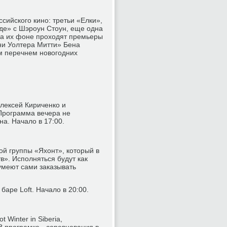
сийского кино: третьи «Елки»,
де» с Шэроун Стоун, еще одна
На их фоне проходят премьеры
ни Уолтера Митти» Бена
ым перечнем новогодних
лексей Кириченко и
 Программа вечера не
а. Начало в 17:00.
ой группы «Яхонт», который в
». Исполняться будут как
сумеют сами заказывать
баре Loft. Начало в 20:00.
 Winter in Siberia,