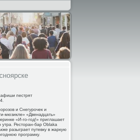
асноярске
 афиши пестрят
4.
орозов и Снегурочек и
нти-мюзикле» «Двенадцать»
еринке «И-го-год!» приглашает
 утра. Ресторан-бар Oblaka
кже разыграет путевку в жаркую
вогоднюю програмку.