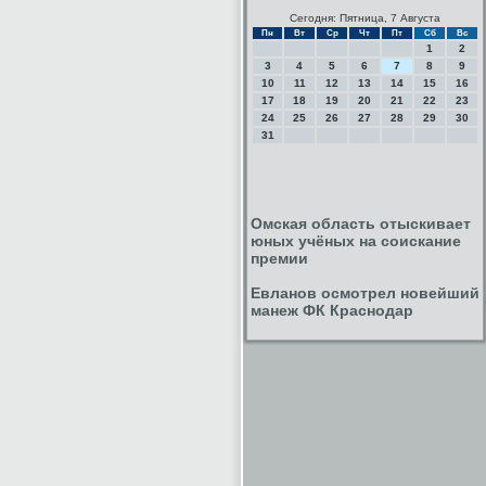
Сегодня: Пятница, 7 Августа
Пн
Вт
Ср
Чт
Пт
Сб
Вс
1
2
3
4
5
6
7
8
9
10
11
12
13
14
15
16
17
18
19
20
21
22
23
24
25
26
27
28
29
30
31
Омская область отыскивает
юных учёных на соискание
премии
Евланов осмотрел новейший
манеж ФК Краснодар