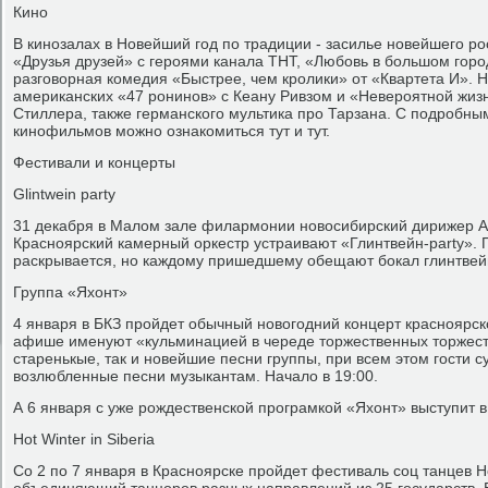
Кино
В кинозалах в Новейший год по традиции - засилье новейшего рос
«Друзья друзей» с героями канала ТНТ, «Любовь в большом горо
разговорная комедия «Быстрее, чем кролики» от «Квартета И». 
американских «47 ронинов» с Кеану Ривзом и «Невероятной жиз
Стиллера, также германского мультика про Тарзана. С подробн
кинофильмов можно ознакомиться тут и тут.
Фестивали и концерты
Glintwein party
31 декабря в Малом зале филармонии новосибирский дирижер А
Красноярский камерный оркестр устраивают «Глинтвейн-party».
раскрывается, но каждому пришедшему обещают бокал глинтвейн
Группа «Яхонт»
4 января в БКЗ пройдет обычный новогодний концерт красноярск
афише именуют «кульминацией в череде торжественных торжеств
старенькые, так и новейшие песни группы, при всем этом гости 
возлюбленные песни музыкантам. Начало в 19:00.
А 6 января с уже рождественской програмкой «Яхонт» выступит в 
Hot Winter in Siberia
Со 2 по 7 января в Красноярске пройдет фестиваль соц танцев Hot