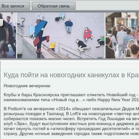
Все записи
Обратная связь
Куда пойти на новогодних каникулах в Кр
Новогодние вечеринки
Клубы и бары Красноярска приглашают отметить Новейший год -
наименованиями типа «Новый год в…» либо Happy New Year 201
В Podium'е на вечеринке «2014» обещают сексапильных Дедов М
розыгрыш поездки в Таиланд. В Loft'e на новогоднем «твиттер а
собираются показать магию чисел. Встретить Год Лошадки на веч
клуб «Эра», будут выступления местных рок-команд и диджеев до
хочет окунуть гостей в «атмосферу прошедших десятилетий» и та
страну. Другие ночные заведения городка также подготовили но