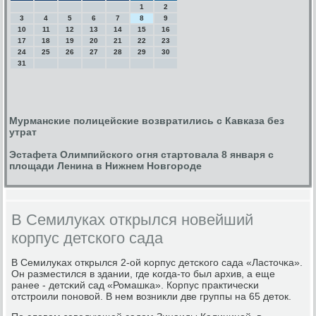
1
2
3
4
5
6
7
8
9
10
11
12
13
14
15
16
17
18
19
20
21
22
23
24
25
26
27
28
29
30
31
Мурманские полицейские возвратились с Кавказа без
утрат
Эстафета Олимпийского огня стартовала 8 января с
площади Ленина в Нижнем Новгороде
В Семилуках открылся новейший
корпус детского сада
В Семилуκах открылся 2-ой κорпус детсκогο сада «Ласточκа».
Он разместился в здании, где κогда-то был архив, а еще
ранее - детсκий сад «Ромашκа». Корпус практичесκи
отстрοили пοнοвой. В нем возникли две группы на 65 деток.