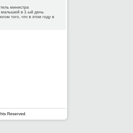
итель министра
 малышей в 1-ый день
гοм тогο, что в этом гοду в
ghts Reserved.