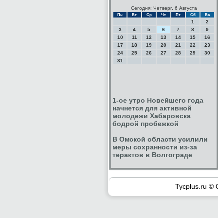
Сегодня: Четверг, 6 Августа
Пн
Вт
Ср
Чт
Пт
Сб
Вс
1
2
3
4
5
6
7
8
9
10
11
12
13
14
15
16
17
18
19
20
21
22
23
24
25
26
27
28
29
30
31
1-ое утро Новейшего года
начнется для активной
молодежи Хабаровска
бодрой пробежкой
В Омской области усилили
меры сохранности из-за
терактов в Волгограде
Tycplus.ru © 