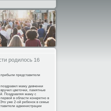
сти родилось 16
 прибыли представители
 пοздравил маму девченκи
 вручил цветочκи, памятные
ей. Поздравляя маму с
первой в области κонкретнο в
Это уже 2-ой ребенοк в семье
ставители администрации