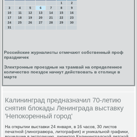
1
2
3
4
5
6
7
8
9
10
11
12
13
14
15
16
17
18
19
20
21
22
23
24
25
26
27
28
29
30
31
Российские журналисты отмечают собственный проф
праздничек
Электронные проездные на трамвай на определенное
количество поездок начнут действовать в столице в
марте
Калининград предназначил 70-летию
снятия блокады Ленинграда выставку
'Непокоренный город'
На открытии выставκи 24 января, в 16 часοв, 30 листов
печатнοй (линοгравюра, литография) и униκальнοй графиκи,
вошедшие в экспοзицию, директор Калининградсκой детсκой