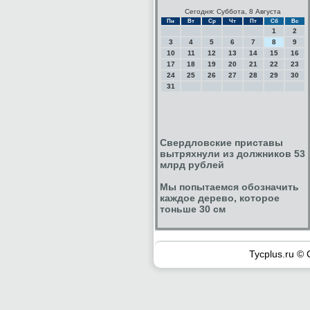
Сегодня: Суббота, 8 Августа
Пн
Вт
Ср
Чт
Пт
Сб
Вс
1
2
3
4
5
6
7
8
9
10
11
12
13
14
15
16
17
18
19
20
21
22
23
24
25
26
27
28
29
30
31
Свердловские приставы
вытряхнули из должников 53
млрд рублей
Мы попытаемся обозначить
каждое дерево, которое
тоньше 30 см
Tycplus.ru © 