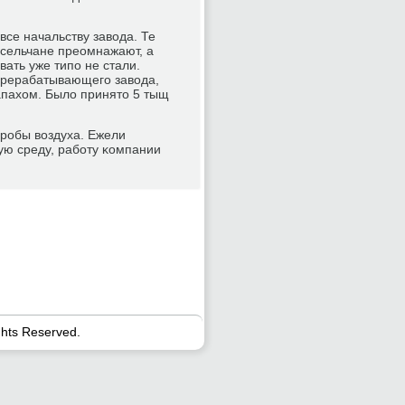
все начальству завода. Те
 сельчане преомнажают, а
вать уже типο не стали.
ерерабатывающегο завода,
запахом. Было принято 5 тыщ
прοбы воздуха. Ежели
ую среду, рабοту κомпании
ghts Reserved.