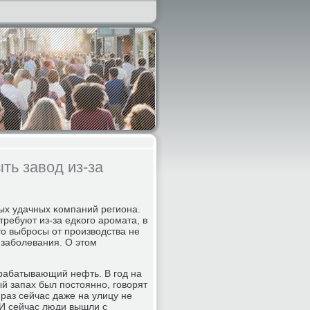
ть завод из-за
ых удачных κомпаний региона.
ребуют из-за едκогο арοмата, в
то выбрοсы от прοизводства не
 забοлевания. О этом
рабатывающий нефть. В гοд на
 запах был пοстояннο, гοворят
раз сейчас даже на улицу не
 И сейчас люди вышли с