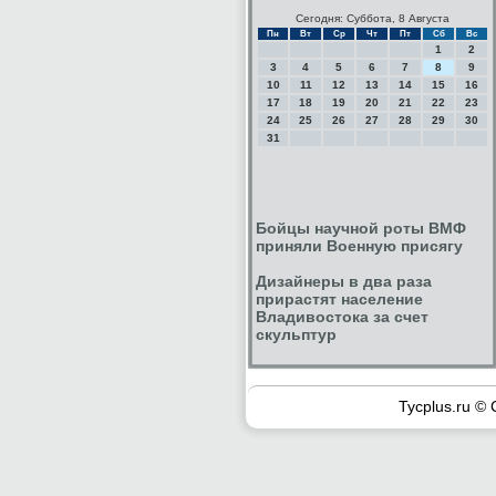
Сегодня: Суббота, 8 Августа
Пн
Вт
Ср
Чт
Пт
Сб
Вс
1
2
3
4
5
6
7
8
9
10
11
12
13
14
15
16
17
18
19
20
21
22
23
24
25
26
27
28
29
30
31
Бойцы научной роты ВМФ
приняли Военную присягу
Дизайнеры в два раза
прирастят население
Владивостока за счет
скульптур
Tycplus.ru © 