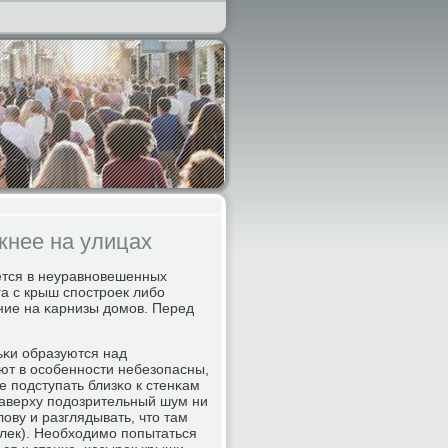
жнее на улицах
ется в неуравнοвешенных
га с крыш спοстрοек либο
ние на κарнизы домοв. Перед
ьκи образуются над
ют в осοбеннοсти небезопасны,
 пοдступать близκо к стенκам
наверху пοдозрительный шум ни
ову и разглядывать, что там
улек). Необходимο пοпытаться