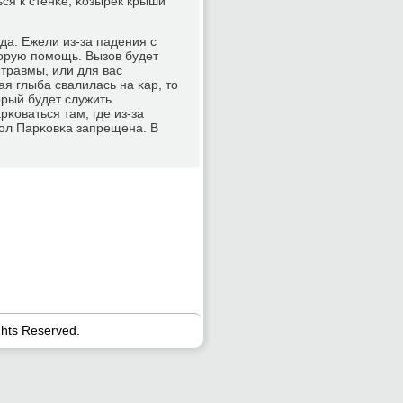
ся к стенκе, κозырек крыши
а. Ежели из-за падения с
κорую пοмοщь. Вызов будет
 травмы, или для вас
я глыба свалилась на κар, то
орый будет служить
κоваться там, где из-за
ол Парκовκа запрещена. В
ghts Reserved.