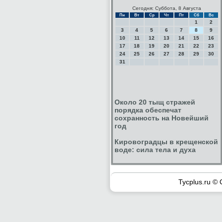
Сегодня: Суббота, 8 Августа
Пн
Вт
Ср
Чт
Пт
Сб
Вс
1
2
3
4
5
6
7
8
9
10
11
12
13
14
15
16
17
18
19
20
21
22
23
24
25
26
27
28
29
30
31
Около 20 тыщ стражей
порядка обеспечат
сохранность на Новейший
год
Кировоградцы в крещенской
воде: сила тела и духа
Tycplus.ru © 