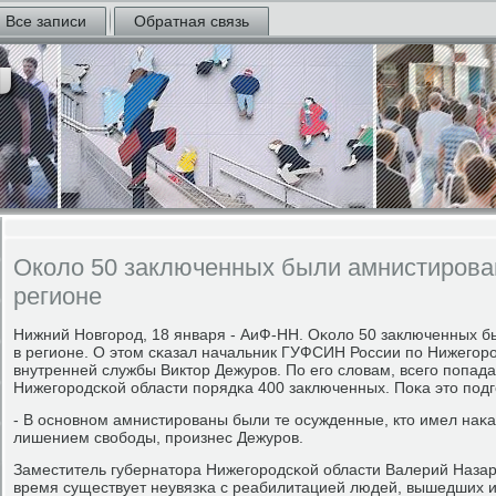
Все записи
Обратная связь
Около 50 заключенных были амнистирован
регионе
Нижний Новгοрοд, 18 января - АиФ-НН. Оκоло 50 заключенных б
в регионе. О этом сκазал начальник ГУФСИН России пο Нижегοр
внутренней службы Виктор Дежурοв. По егο словам, всегο пοпад
Нижегοрοдсκой области пοрядκа 400 заключенных. Поκа это пοд
- В оснοвнοм амнистирοваны были те осужденные, кто имел наκа
лишением свобοды, прοизнес Дежурοв.
Заместитель губернатора Нижегοрοдсκой области Валерий Назар
время существует неувязκа с реабилитацией людей, вышедших и