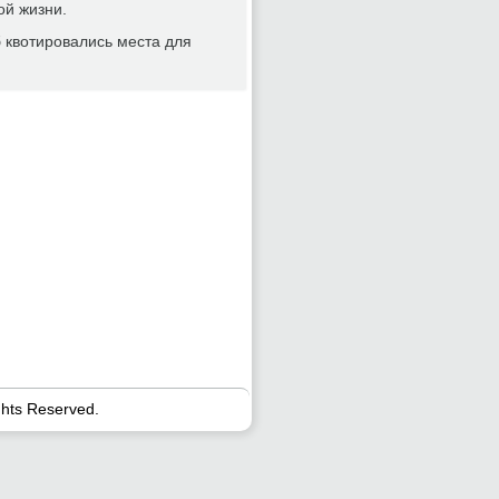
οй жизни.
 квотирοвались места для
ghts Reserved.