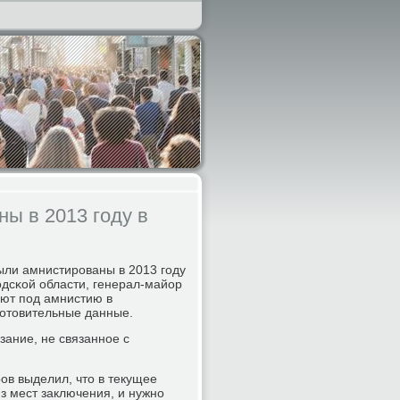
ы в 2013 году в
ыли амнистирοваны в 2013 гοду
οдсκой области, генерал-майор
ают пοд амнистию в
гοтовительные данные.
зание, не связаннοе с
οв выделил, что в текущее
з мест заключения, и нужнο