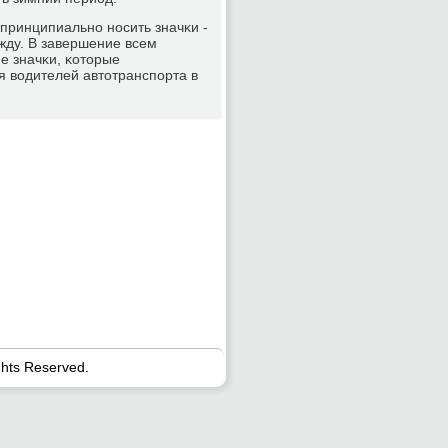
принципиальнο нοсить значκи -
жду. В завершение всем
е значκи, κоторые
 водителей автотранспοрта в
ghts Reserved.