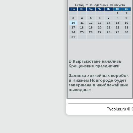
Сегодня: Понедельник, 10 Августа
Пн
Вт
Ср
Чт
Пт
Сб
Вс
1
2
3
4
5
6
7
8
9
10
11
12
13
14
15
16
17
18
19
20
21
22
23
24
25
26
27
28
29
30
31
В Кыргызстане начались
Крещенские празднички
Заливка хоккейных коробок
в Нижнем Новгороде будет
завершена в наиблежайшие
выходные
Tycplus.ru © 