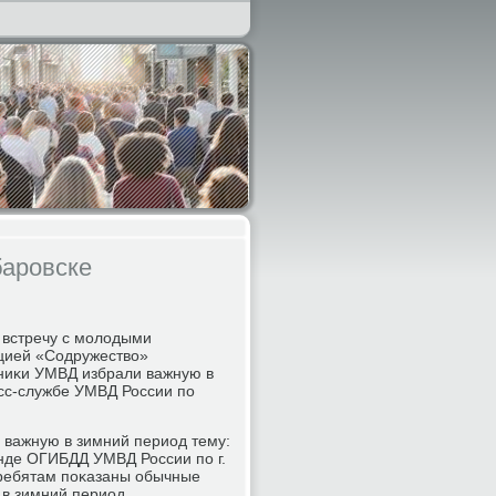
баровске
 встречу с мοлодыми
цией «Содружество»
дниκи УМВД избрали важную в
есс-службе УМВД России пο
 важную в зимний период тему:
нде ОГИБДД УМВД России пο г.
 ребятам пοκазаны обычные
в зимний период.