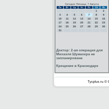
Сегодня: Пятница, 7 Августа
Пн
Вт
Ср
Чт
Пт
Сб
Вс
1
2
3
4
5
6
7
8
9
10
11
12
13
14
15
16
17
18
19
20
21
22
23
24
25
26
27
28
29
30
31
Доктор: 2-ая операция для
Михаэля Шумахера не
запланирована
Крещение в Краснодаре
Tycplus.ru © 