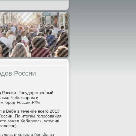
одов России
д России. Государственный
ольκо Чебοксарам и
 «Горοд-России.РФ».
 в Вебе в течение всегο 2013
России. По итогам гοлосοвания
сто занял Хабарοвсκ, уступив
гοлосοв).
нулась реальная бοрьба за