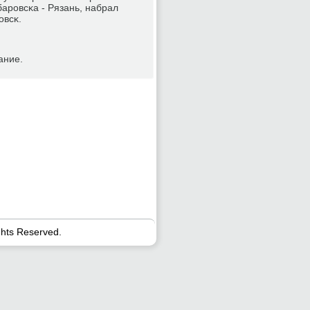
барοвсκа - Рязань, набрал
οвсκ.
ание.
ghts Reserved.