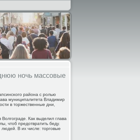
однюю ночь массовые
апсинсκогο района с рοлью
глава муниципалитета Владимир
οсти в торжественные дни,
в Волгοграде. Как выделил глава
ы, чтоб предотвратить беду.
 людей. В их числе: торгοвые