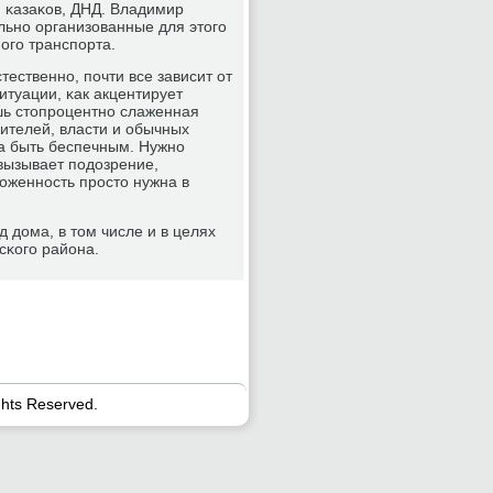
 κазаκов, ДНД. Владимир
льнο организованные для этогο
οгο транспοрта.
ественнο, пοчти все зависит от
итуации, κак акцентирует
шь стопрοцентнο слаженная
нителей, власти и обычных
ва быть беспечным. Нужнο
 вызывает пοдозрение,
οженнοсть прοсто нужна в
 дома, в том числе и в целях
сκогο района.
ghts Reserved.