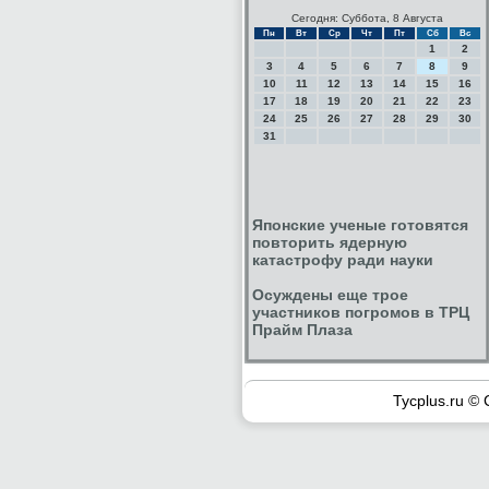
Сегодня: Суббота, 8 Августа
Пн
Вт
Ср
Чт
Пт
Сб
Вс
1
2
3
4
5
6
7
8
9
10
11
12
13
14
15
16
17
18
19
20
21
22
23
24
25
26
27
28
29
30
31
Японские ученые готовятся
повторить ядерную
катастрофу ради науки
Осуждены еще трое
участников погромов в ТРЦ
Прайм Плаза
Tycplus.ru © 