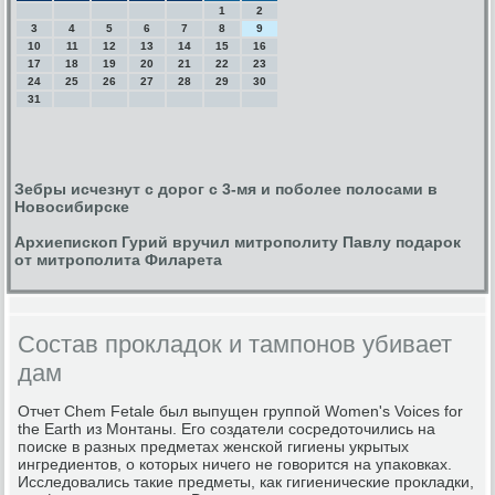
1
2
3
4
5
6
7
8
9
10
11
12
13
14
15
16
17
18
19
20
21
22
23
24
25
26
27
28
29
30
31
Зебры исчезнут с дорог с 3-мя и поболее полосами в
Новосибирске
Архиепископ Гурий вручил митрополиту Павлу подарок
от митрополита Филарета
Состав прокладок и тампонов убивает
дам
Отчет Chem Fetale был выпущен группой Women's Voices for
the Earth из Монтаны. Его создатели сосредоточились на
поиске в разных предметах женской гигиены укрытых
ингредиентов, о которых ничего не говорится на упаковках.
Исследовались такие предметы, как гигиенические прокладки,