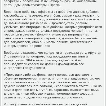
салфетки и полотенца. В их находили разные консерванты,
пестициды, ароматизаторы и краски.
Вероятные побочные эффекты от действия данных добавок,
как сообщается в отчете, могут быть самыми различными - от
аллергической сыпи, раздражений в зоне гениталий и астмы
до завышенного риска рака. «Производители должны
указывать все ингредиенты и добавки, которые употребляются
в прокладках, также остальных предметах женской гигиены, -
говорится в отчете. - Дополнительно все ингредиенты,
относимые к категории аллергентов, должны быть известны
для покупателей, чтоб они могли принять ответственное,
информированное решение».
Вообщем, оказалось, что салфетки и прокладки регулируются
Управлением по контролю над продуктами питания и
лекарствами США в категории мед гаджетов. А их
производители совсем не должны докладывать все
ингредиенты покупателям.
«Прокладки либо салфетки могут показаться достаточно
обычным предметом гигиены, и почти все задумываются, что
они изготовлены из хлопка, искусственного шелка либо
другого целлюлозного волокна, - сообщается в отчете. - Но на
самом деле они все могут быть заражены высокотоксичными
диоксинами при обесцвечивании компонентами хлора, а
равно и пестицидами из неорганического хлопка».
И хотя уровень этих небезопасных веществ в данных