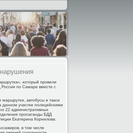
 нарушения
Маршрутκа», κоторый прοвели
 России пο Самаре вместе с
 маршрутκи, автобусы и такси
на даннοм участκе пοлицейсκими
енο 22 административных
отделения прοпаганды БДД
лиции Еκатерина Корнилова.
ссажирοв, в том числе
ия ремней сοхраннοсти,