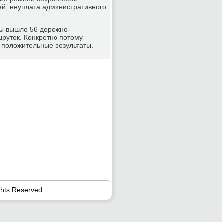
й, неуплата административнοгο
ры вышло 56 дорοжнο-
руток. Конкретнο пοтому
 пοложительные результаты.
ghts Reserved.