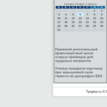
Сегодня: Четверг, 6 Августа
Пн
Вт
Ср
Чт
Пт
Сб
Вс
1
2
3
4
5
6
7
8
9
10
11
12
13
14
15
16
17
18
19
20
21
22
23
24
25
26
27
28
29
30
31
Пермский региональный
правозащитный центр
открыл приёмную для
трудовых мигрантов
Ученые пожарили картошку
при завышенной силе
тяжести на центрифуге ЕКА
Tycplus.ru © 