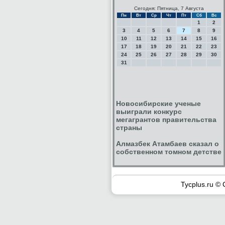
Сегодня: Пятница, 7 Августа
Пн
Вт
Ср
Чт
Пт
Сб
Вс
1
2
3
4
5
6
7
8
9
10
11
12
13
14
15
16
17
18
19
20
21
22
23
24
25
26
27
28
29
30
31
Новосибирские ученые
выиграли конкурс
мегагрантов правительства
страны
Алмазбек Атамбаев сказал о
собственном томном детстве
Tycplus.ru © 