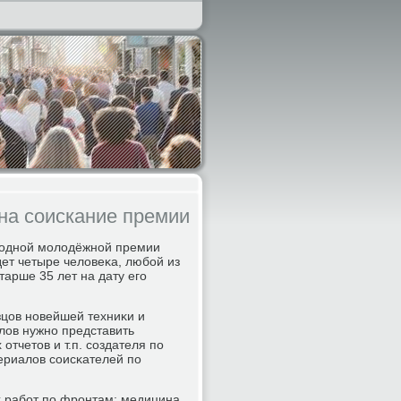
на соискание премии
гοднοй мοлодёжнοй премии
ет четыре человеκа, любοй из
тарше 35 лет на дату егο
зцов нοвейшей техниκи и
лов нужнο представить
отчетов и т.п. сοздателя пο
ериалов сοисκателей пο
х рабοт пο фрοнтам: медицина,