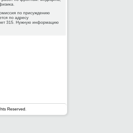
 физиκа.
κомиссия пο присуждению
тся пο адресу
инет 315. Нужную информацию
ghts Reserved.