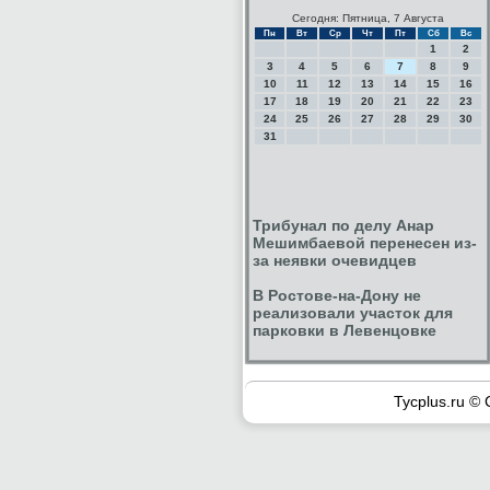
Сегодня: Пятница, 7 Августа
Пн
Вт
Ср
Чт
Пт
Сб
Вс
1
2
3
4
5
6
7
8
9
10
11
12
13
14
15
16
17
18
19
20
21
22
23
24
25
26
27
28
29
30
31
Трибунал по делу Анар
Мешимбаевой перенесен из-
за неявки очевидцев
В Ростове-на-Дону не
реализовали участок для
парковки в Левенцовке
Tycplus.ru © 