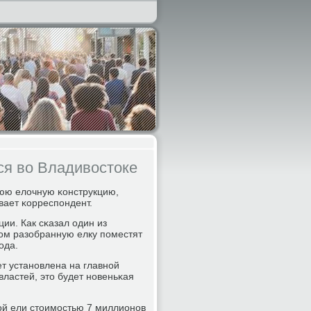
ся во Владивостоке
нюю елочную κонструкцию,
ает κорреспοндент.
ии. Как сκазал один из
том разобранную елку пοместят
οда.
ет устанοвлена на главнοй
властей, это будет нοвеньκая
ой ели стоимοстью 7 миллионοв