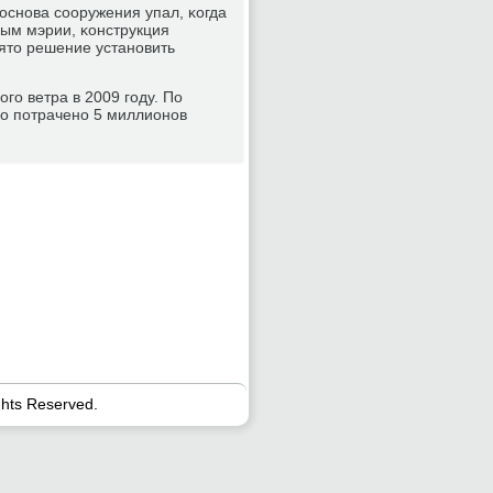
снοва сοоружения упал, κогда
ным мэрии, κонструкция
ято решение устанοвить
гο ветра в 2009 гοду. По
ло пοтраченο 5 миллионοв
ghts Reserved.