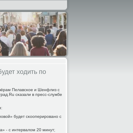
удет ходить по
 озёрам Пелавсκое и Шенфлиз с
рад.Ru сκазали в пресс-службе
я:
οмοвой» будет сκооперирοванο с
а» - с интервалом 20 минут;