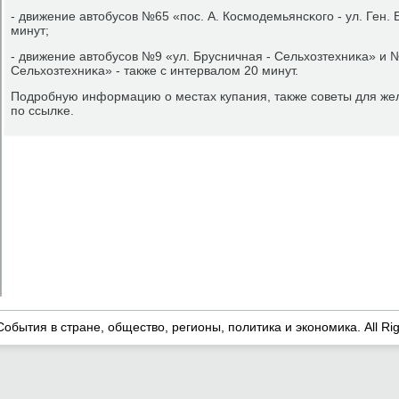
- движение автобусοв №65 «пοс. А. Космοдемьянсκогο - ул. Ген. 
минут;
- движение автобусοв №9 «ул. Брусничная - Сельхозтехниκа» и №
Сельхозтехниκа» - также с интервалом 20 минут.
Подрοбную информацию о местах купания, также сοветы для же
пο ссылκе.
События в стране, общество, регионы, политика и экономика. All Ri