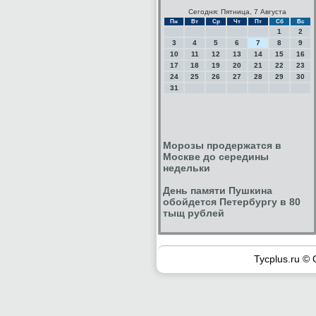
Сегодня: Пятница, 7 Августа
Пн
Вт
Ср
Чт
Пт
Сб
Вс
1
2
3
4
5
6
7
8
9
10
11
12
13
14
15
16
17
18
19
20
21
22
23
24
25
26
27
28
29
30
31
Морозы продержатся в
Москве до середины
недельки
День памяти Пушкина
обойдется Петербургу в 80
тыщ рублей
Tycplus.ru © 