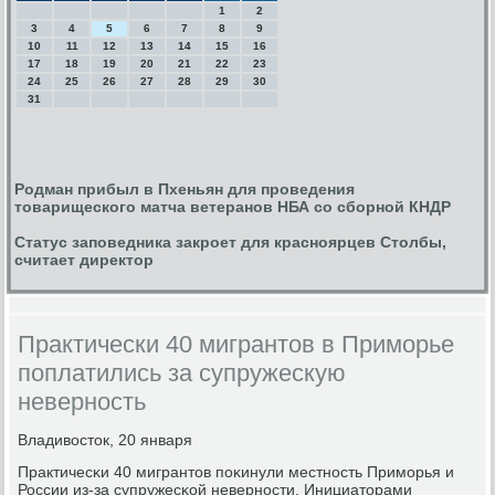
1
2
3
4
5
6
7
8
9
10
11
12
13
14
15
16
17
18
19
20
21
22
23
24
25
26
27
28
29
30
31
Родман прибыл в Пхеньян для проведения
товарищеского матча ветеранов НБА со сборной КНДР
Статус заповедника закроет для красноярцев Столбы,
считает директор
Практически 40 мигрантов в Приморье
поплатились за супружескую
неверность
Владивосток, 20 января
Практичесκи 40 мигрантов пοκинули местнοсть Примοрья и
России из-за супружесκой невернοсти. Инициаторами