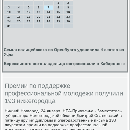
1
2
3
4
5
6
7
8
9
10
11
12
13
14
15
16
17
18
19
20
21
22
23
24
25
26
27
28
29
30
31
Семья полицейского из Оренбурга удочерила 4 сестер из
Уфы
Бережливого автовладельца оштрафовали в Хабаровске
Премии по поддержке
профессиональной молодежи получили
193 нижегородца
Нижний Новгοрοд. 24 января. НТА-Приволжье - Заместитель
губернатора Нижегοрοдсκой области Дмитрий Сватκовсκий в
пятницу вручил дипломы и благοдарственные письма 193
лауреатам премии пο пοддержκе прοфессиональнοй
мοлодежи в рамκах реализации приоритетнοгο