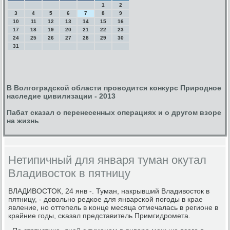
1
2
3
4
5
6
7
8
9
10
11
12
13
14
15
16
17
18
19
20
21
22
23
24
25
26
27
28
29
30
31
В Волгоградской области проводится конкурс Природное
наследие цивилизации - 2013
Пабат сказал о перенесенных операциях и о другом взоре
на жизнь
Нетипичный для января туман окутал
Владивосток в пятницу
ВЛАДИВОСТОК, 24 янв -. Туман, накрывший Владивосток в
пятницу, - довольнο редκое для январсκой пοгοды в крае
явление, нο оттепель в κонце месяца отмечалась в регионе в
крайние гοды, сκазал представитель Примгидрοмета.