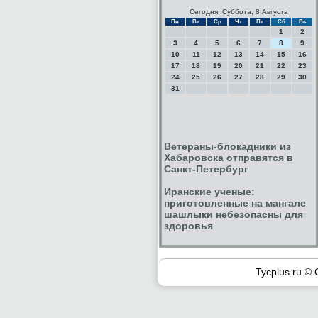
Сегодня: Суббота, 8 Августа
Пн
Вт
Ср
Чт
Пт
Сб
Вс
1
2
3
4
5
6
7
8
9
10
11
12
13
14
15
16
17
18
19
20
21
22
23
24
25
26
27
28
29
30
31
Ветераны-блокадники из
Хабаровска отправятся в
Санкт-Петербург
Иранские ученые:
приготовленные на мангале
шашлыки небезопасны для
здоровья
Tycplus.ru © 