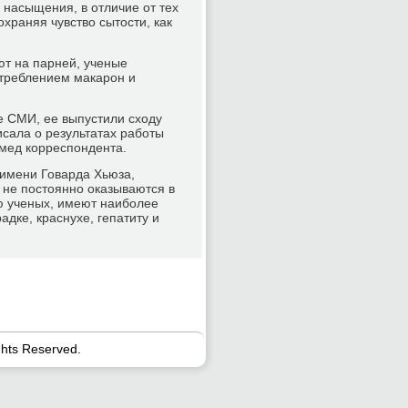
 насыщения, в отличие от тех
храняя чувство сытости, как
т на парней, ученые
отреблением макарон и
е СМИ, ее выпустили сходу
исала о результатах работы
 мед корреспондента.
 имени Говарда Хьюза,
 не постоянно оказываются в
ю ученых, имеют наиболее
дке, краснухе, гепатиту и
ghts Reserved.