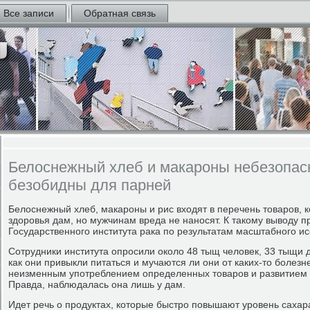
Все записи
Обратная связь
Белоснежный хлеб и макароны небезопас
безобидны для парней
Белоснежный хлеб, макароны и рис входят в перечень товаров, 
здоровья дам, но мужчинам вреда не наносят. К такому выводу 
Государственного института рака по результатам масштабного и
Сотрудники института опросили около 48 тыщ человек, 33 тыщи 
как они привыкли питаться и мучаются ли они от каких-то болез
неизменным употреблением определенных товаров и развитием 
Правда, наблюдалась она лишь у дам.
Идет речь о продуктах, которые быстро повышают уровень сахара 