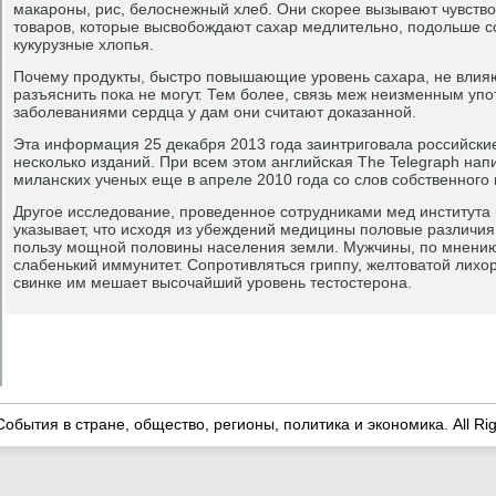
макароны, рис, белоснежный хлеб. Они скорее вызывают чувство
товаров, которые высвобождают сахар медлительно, подольше со
кукурузные хлопья.
Почему продукты, быстро повышающие уровень сахара, не влияю
разъяснить пока не могут. Тем более, связь меж неизменным уп
заболеваниями сердца у дам они считают доказанной.
Эта информация 25 декабря 2013 года заинтриговала российски
несколько изданий. При всем этом английская The Telegraph нап
миланских ученых еще в апреле 2010 года со слов собственного
Другое исследование, проведенное сотрудниками мед института
указывает, что исходя из убеждений медицины половые различия
пользу мощной половины населения земли. Мужчины, по мнени
слабенький иммунитет. Сопротивляться гриппу, желтоватой лихора
свинке им мешает высочайший уровень тестостерона.
События в стране, общество, регионы, политика и экономика. All Ri